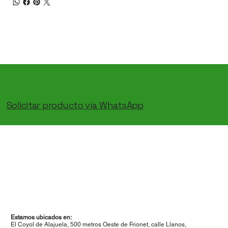
Solicitar producto vía WhatsApp
Home
Conócenos
Productos
Contacto
Estamos ubicados en:
El Coyol de Alajuela, 500 metros Oeste de Frionet, calle Llanos,